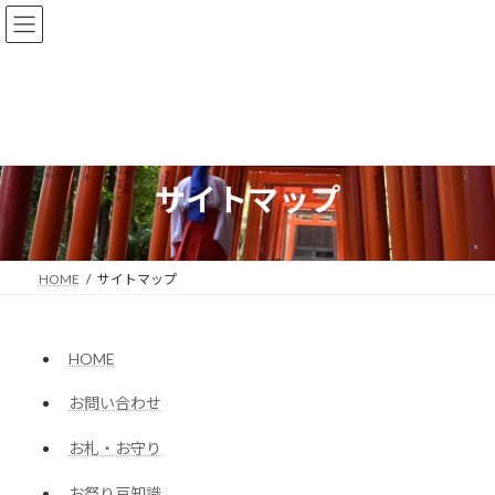
コ
ナ
095-824-0445
ン
ビ
受付時間：9:00-16:00
テ
ゲ
ン
ー
ツ
シ
へ
ョ
ス
ン
キ
に
ッ
移
サイトマップ
プ
動
HOME
サイトマップ
HOME
お問い合わせ
お札・お守り
お祭り豆知識